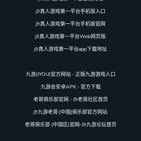
j9真人游戏第一平台手机版入口
j9真人游戏第一平台手机版官网
j9真人游戏第一平台Web网页版
j9真人游戏第一平台app下载地址
九游(JYOU)官方网站 - 正版九游游戏入口
九游会安卓APK - 官方下载
老哥俱乐部官网 - J9老哥社区首页
j9九游老哥·[中国]俱乐部官方网站
老哥俱乐部 (中国区)官网-J9九游论坛首页