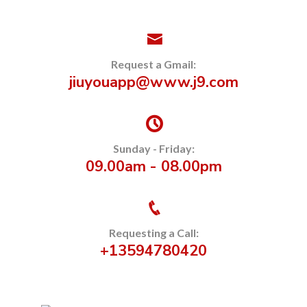
Request a Gmail:
jiuyouapp@www.j9.com
Sunday - Friday:
09.00am - 08.00pm
Requesting a Call:
+13594780420