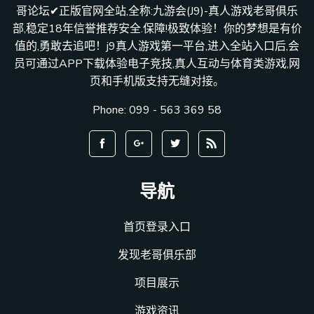
哥论坛✔正版官网全站,全称:九游会(J9)-真人游戏老哥俱乐
部,稳定18年信誉推荐安全.保障!极致体验！你的梦想是有价
值的,勇敢去追吧！j9真人游戏第一平台,进入全站入口后,会
员可通过APP下载体验电子竞技,真人互动与体育类游戏,网
页和手机版支持无缝对接。
Phone: 099 - 563 369 58
导航
首页登录入口
发现老哥俱乐部
项目展示
游戏资讯